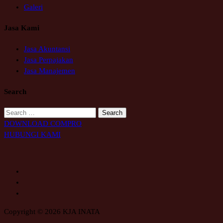
Galeri
Jasa Kami
Jasa Akuntansi
Jasa Perpajakan
Jasa Manajemen
Search
Search
for:
DOWNLOAD COMPRO
HUBUNGI KAMI
Copyright © 2026 KJA INATA