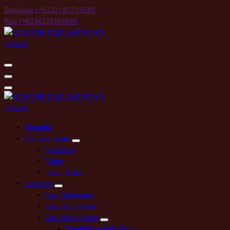
Skip
Bandung (+6222) 87519501
to
Bali (+62362)3303838
content
Kantor Jasa Akuntan INATA
Kantor Jasa Akuntan INATA
Beranda
Tentang Kami
Visi Misi
Value
Team Kami
Layanan
Jasa Akuntansi
Jasa Perpajakan
Jasa Manajemen
Pendidikan Pelatihan