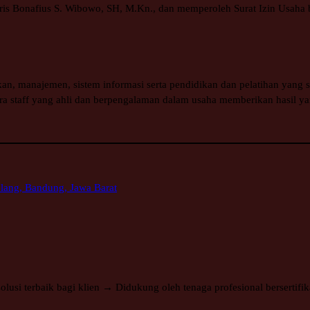
aris Bonafius S. Wibowo, SH, M.Kn., dan memperoleh Surat Izin Usaha 
n, manajemen, sistem informasi serta pendidikan dan pelatihan yang s
ara staff yang ahli dan berpengalaman dalam usaha memberikan hasil ya
ang, Bandung, Jawa Barat
i terbaik bagi klien → Didukung oleh tenaga profesional bersertifika