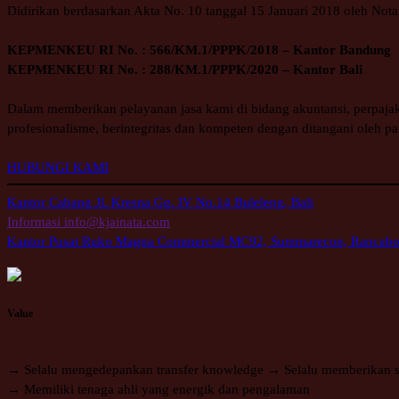
Didirikan berdasarkan Akta No. 10 tanggal 15 Januari 2018 oleh Not
KEPMENKEU RI No. : 566/KM.1/PPPK/2018 – Kantor Bandung
KEPMENKEU RI No. : 288/KM.1/PPPK/2020 – Kantor Bali
Dalam memberikan pelayanan jasa kami di bidang akuntansi, perpajaka
profesionalisme, berintegritas dan kompeten dengan ditangani oleh p
HUBUNGI KAMI
Kantor Cabang
Jl. Kresna Gg. IV No.14 Buleleng, Bali
Informasi
info@kjainata.com
Kantor Pusat
Ruko Magna Commercial MC92, Summarecon, Rancabol
Value
→ Selalu mengedepankan transfer knowledge → Selalu memberikan solus
→ Memiliki tenaga ahli yang energik dan pengalaman