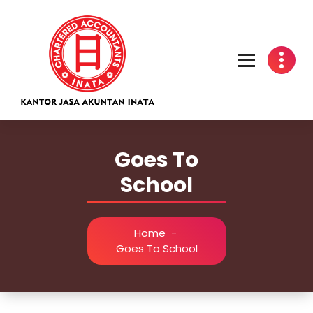
Skip
to
content
Kantor Jasa Akuntan INATA
Goes To
School
Home
-
Goes To School