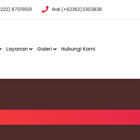
222) 87519501
Bali (+62362)3303838
Layanan
Galeri
Hubungi Kami