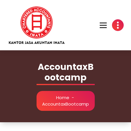
Skip
to
content
Kantor Jasa Akuntan INATA
AccountaxB
ootcamp
Home
-
AccountaxBootcamp